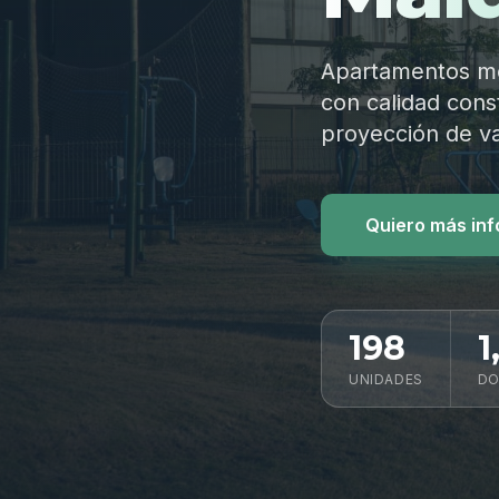
Apartamentos mod
con calidad const
proyección de va
Quiero más in
198
1
UNIDADES
DO