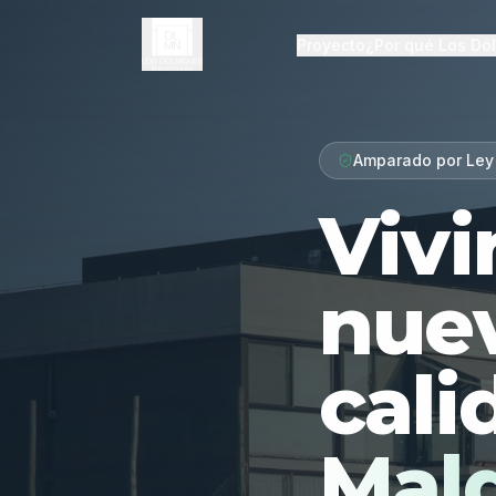
Proyecto
¿Por qué Los Dó
Amparado por Ley
Vivi
nue
cali
Mal