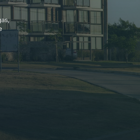
gas,
e