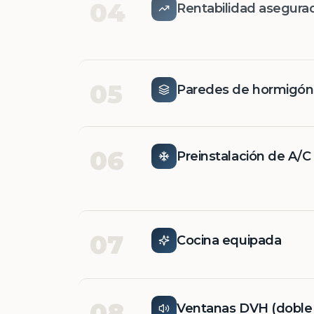
04
Rentabilidad asegura
05
Paredes de hormigó
06
Preinstalación de A/C
07
Cocina equipada
08
Ventanas DVH (doble v