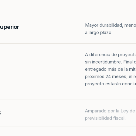
Mayor durabilidad, meno
superior
a largo plazo.
A diferencia de proyect
sin incertidumbre. Final
entregado más de la mit
próximos 24 meses, el r
proyecto estarán conclu
Amparado por la Ley de 
s
previsibilidad fiscal.
Más de la mitad de los