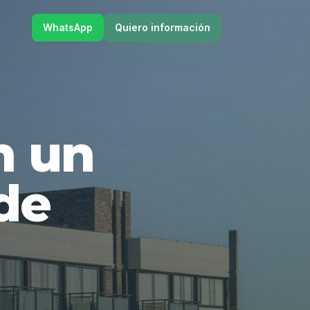
WhatsApp
Quiero información
en un
de