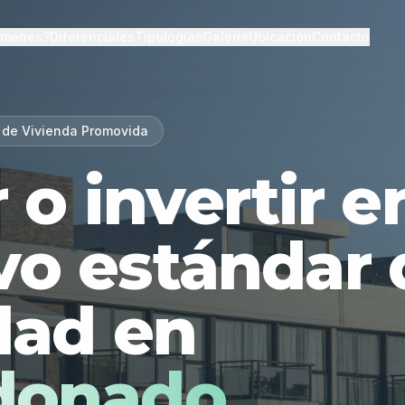
lmenes?
Diferenciales
Tipologías
Galería
Ubicación
Contacto
 de Vivienda Promovida
r o invertir 
vo estándar 
dad en
donado