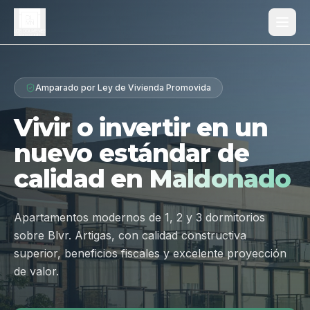
Proyecto
Amparado por Ley de Vivienda Promovida
¿Por qué Los Dólmenes?
Vivir o invertir en un
Diferenciales
nuevo estándar de
Tipologías
calidad en
Maldonado
Galería
Ubicación
Apartamentos modernos de 1, 2 y 3 dormitorios
sobre Blvr. Artigas, con calidad constructiva
Contacto
superior, beneficios fiscales y excelente proyección
de valor.
Hablar por WhatsApp