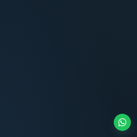
Carlos Méndez
Propietario — Maldonado
Lucía Romero
Compradora — Buenos Aires