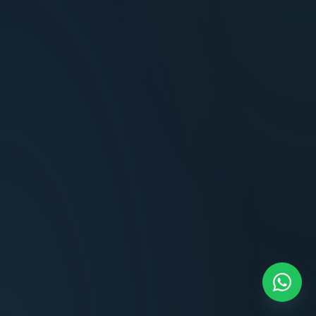
Terminaciones impecables, cocina equipada
y la tranquilidad del perímetro cerrado.
Carlos Méndez
CM
Propietario — Maldonado
“
Atención clara y profesional desde el primer
contacto. Todo transparente, sin sorpresas,
dentro de los plazos prometidos. Lo
recomiendo sin dudar.
Lucía Romero
LR
Compradora — Buenos Aires