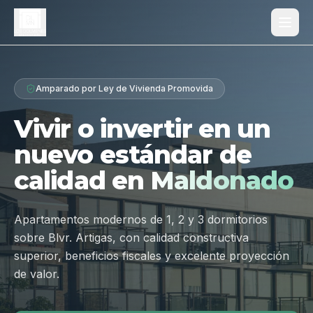
Proyecto
Amparado por Ley de Vivienda Promovida
¿Por qué Los Dólmenes?
Vivir o invertir en un
Diferenciales
nuevo estándar de
Tipologías
calidad en
Maldonado
Galería
Ubicación
Apartamentos modernos de 1, 2 y 3 dormitorios
sobre Blvr. Artigas, con calidad constructiva
Contacto
superior, beneficios fiscales y excelente proyección
de valor.
Hablar por WhatsApp