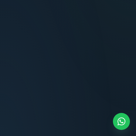
Terminaciones impecables, cocina equipada
y la tranquilidad del perímetro cerrado.
Carlos Méndez
CM
Propietario — Maldonado
“
Atención clara y profesional desde el primer
contacto. Todo transparente, sin sorpresas,
dentro de los plazos prometidos. Lo
recomiendo sin dudar.
Lucía Romero
LR
Compradora — Buenos Aires