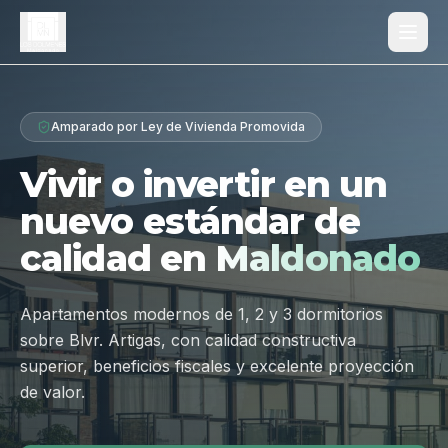
Proyecto
Amparado por Ley de Vivienda Promovida
¿Por qué Los Dólmenes?
Vivir o invertir en un
Diferenciales
nuevo estándar de
Tipologías
calidad en
Maldonado
Galería
Ubicación
Apartamentos modernos de 1, 2 y 3 dormitorios
sobre Blvr. Artigas, con calidad constructiva
Contacto
superior, beneficios fiscales y excelente proyección
de valor.
Hablar por WhatsApp