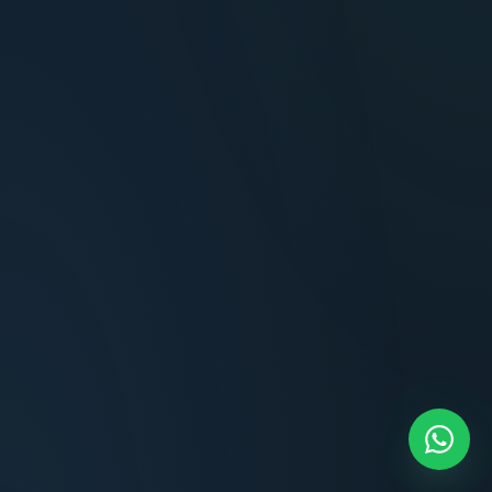
Terminaciones impecables, cocina equipada
y la tranquilidad del perímetro cerrado.
Carlos Méndez
CM
Propietario — Maldonado
“
Atención clara y profesional desde el primer
contacto. Todo transparente, sin sorpresas,
dentro de los plazos prometidos. Lo
recomiendo sin dudar.
Lucía Romero
LR
Compradora — Buenos Aires