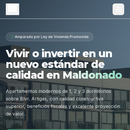
Proyecto
Amparado por Ley de Vivienda Promovida
¿Por qué Los Dólmenes?
Vivir o invertir en un
Diferenciales
nuevo estándar de
Tipologías
calidad en
Maldonado
Galería
Ubicación
Apartamentos modernos de 1, 2 y 3 dormitorios
sobre Blvr. Artigas, con calidad constructiva
Contacto
superior, beneficios fiscales y excelente proyección
de valor.
Hablar por WhatsApp