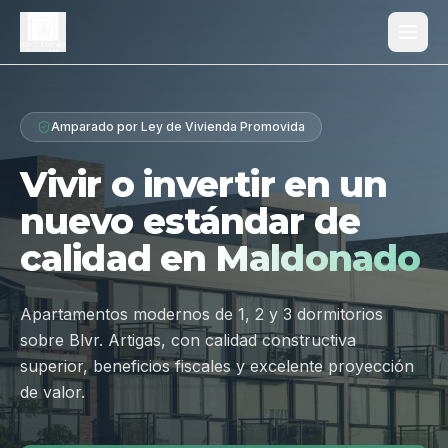
Proyecto
Amparado por Ley de Vivienda Promovida
¿Por qué Los Dólmenes?
Vivir o invertir en un
Diferenciales
nuevo estándar de
Tipologías
calidad en
Maldonado
Galería
Ubicación
Apartamentos modernos de 1, 2 y 3 dormitorios
sobre Blvr. Artigas, con calidad constructiva
Contacto
superior, beneficios fiscales y excelente proyección
de valor.
Hablar por WhatsApp