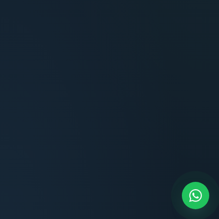
Carlos Méndez
Propietario — Maldonado
Lucía Romero
Compradora — Buenos Aires