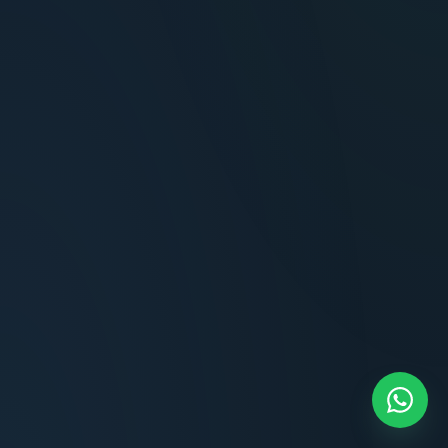
Carlos Méndez
Propietario — Maldonado
Lucía Romero
Compradora — Buenos Aires