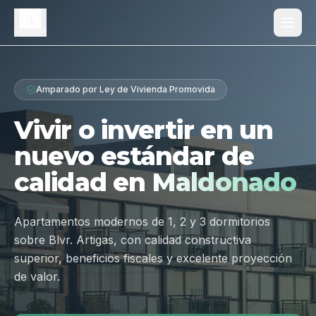
Proyecto
Amparado por Ley de Vivienda Promovida
¿Por qué Los Dólmenes?
Vivir o invertir en un
Diferenciales
nuevo estándar de
Tipologías
calidad en
Maldonado
Galería
Ubicación
Apartamentos modernos de 1, 2 y 3 dormitorios
sobre Blvr. Artigas, con calidad constructiva
Contacto
superior, beneficios fiscales y excelente proyección
de valor.
Hablar por WhatsApp