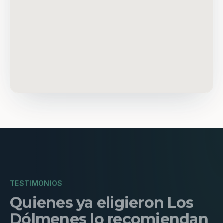
TESTIMONIOS
Quienes ya eligieron Los
Dólmenes lo recomiendan