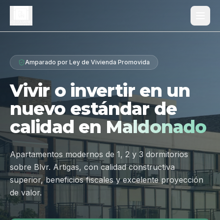
Proyecto
Amparado por Ley de Vivienda Promovida
¿Por qué Los Dólmenes?
Vivir o invertir en un
Diferenciales
nuevo estándar de
Tipologías
calidad en
Maldonado
Galería
Ubicación
Apartamentos modernos de 1, 2 y 3 dormitorios
sobre Blvr. Artigas, con calidad constructiva
Contacto
superior, beneficios fiscales y excelente proyección
de valor.
Hablar por WhatsApp