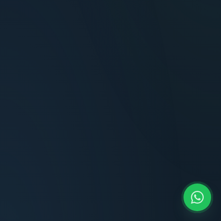
Carlos Méndez
Propietario — Maldonado
Lucía Romero
Compradora — Buenos Aires