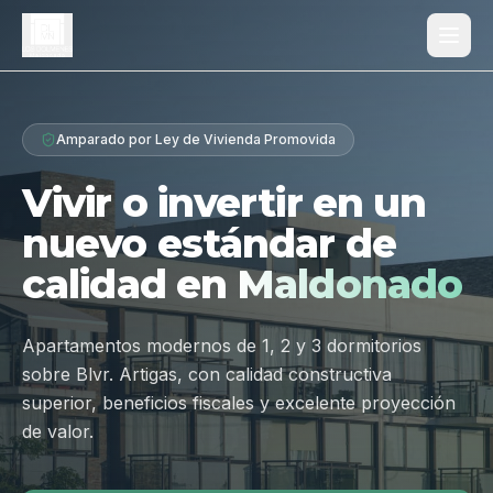
Proyecto
Amparado por Ley de Vivienda Promovida
¿Por qué Los Dólmenes?
Vivir o invertir en un
Diferenciales
nuevo estándar de
Tipologías
calidad en
Maldonado
Galería
Ubicación
Apartamentos modernos de 1, 2 y 3 dormitorios
sobre Blvr. Artigas, con calidad constructiva
Contacto
superior, beneficios fiscales y excelente proyección
de valor.
Hablar por WhatsApp