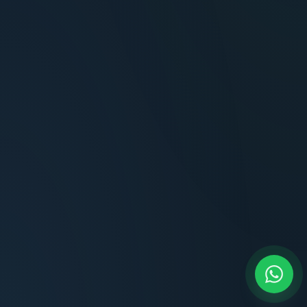
Terminaciones impecables, cocina equipada
y la tranquilidad del perímetro cerrado.
Carlos Méndez
CM
Propietario — Maldonado
“
Atención clara y profesional desde el primer
contacto. Todo transparente, sin sorpresas,
dentro de los plazos prometidos. Lo
recomiendo sin dudar.
Lucía Romero
LR
Compradora — Buenos Aires