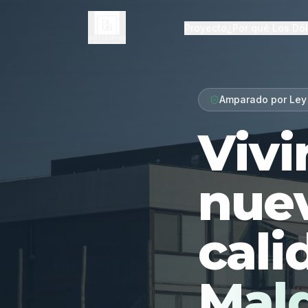
Proyecto
¿Por qué Los Dó
Amparado por Ley
Vivi
nue
cali
Mal