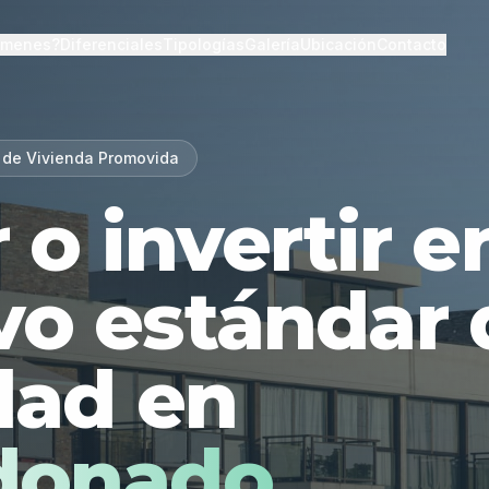
lmenes?
Diferenciales
Tipologías
Galería
Ubicación
Contacto
 de Vivienda Promovida
r o invertir 
vo estándar 
dad en
donado