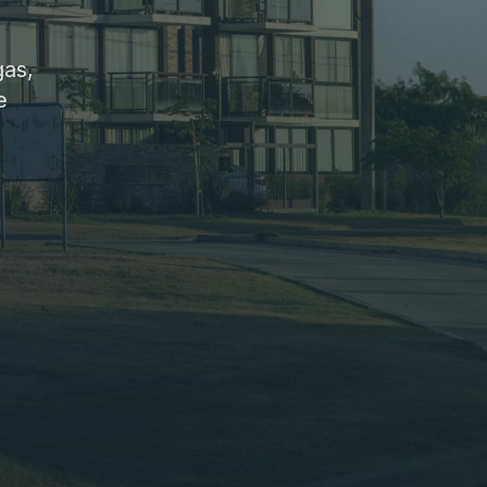
gas,
e