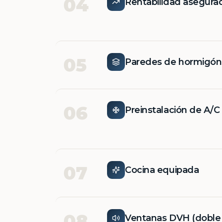
04
Rentabilidad asegura
05
Paredes de hormigó
06
Preinstalación de A/C
07
Cocina equipada
08
Ventanas DVH (doble v