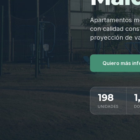
Apartamentos mod
con calidad const
proyección de va
Quiero más in
198
1
UNIDADES
DO