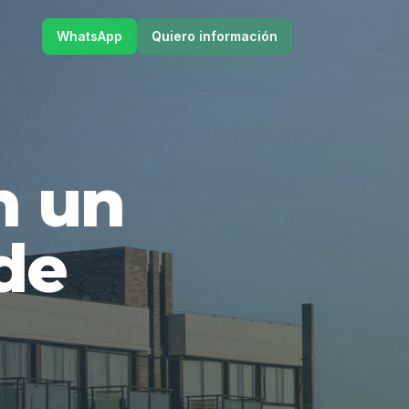
WhatsApp
Quiero información
en un
de