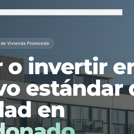
lmenes?
Diferenciales
Tipologías
Galería
Ubicación
Contacto
 de Vivienda Promovida
r o invertir 
vo estándar 
dad en
donado