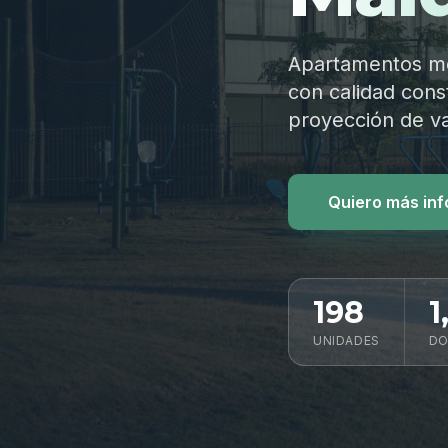
Apartamentos mod
con calidad const
proyección de va
Quiero más in
198
1
UNIDADES
DO