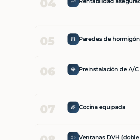
04
Rentabilidad asegura
05
Paredes de hormigó
06
Preinstalación de A/C
07
Cocina equipada
08
Ventanas DVH (doble v