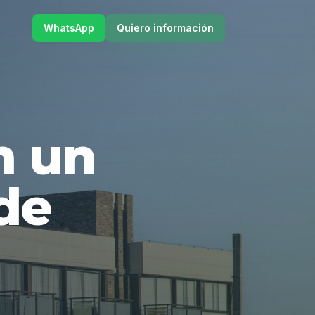
WhatsApp
Quiero información
en un
de