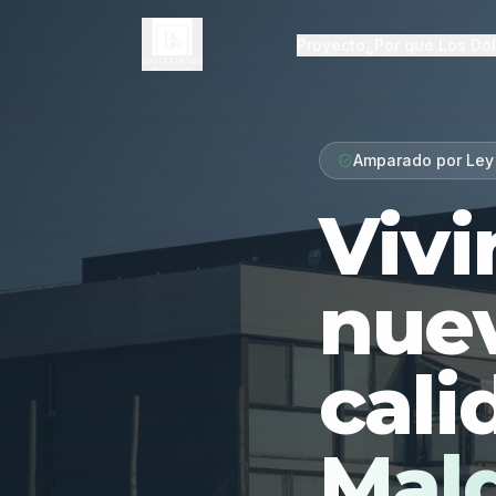
Proyecto
¿Por qué Los Dó
Amparado por Ley
Vivi
nue
cali
Mal