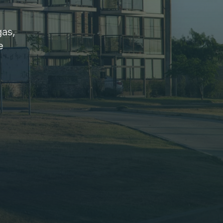
gas,
e