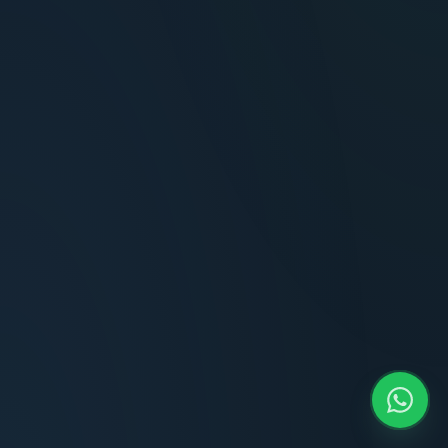
Terminaciones impecables, cocina equipada
y la tranquilidad del perímetro cerrado.
Carlos Méndez
CM
Propietario — Maldonado
“
Atención clara y profesional desde el primer
contacto. Todo transparente, sin sorpresas,
dentro de los plazos prometidos. Lo
recomiendo sin dudar.
Lucía Romero
LR
Compradora — Buenos Aires