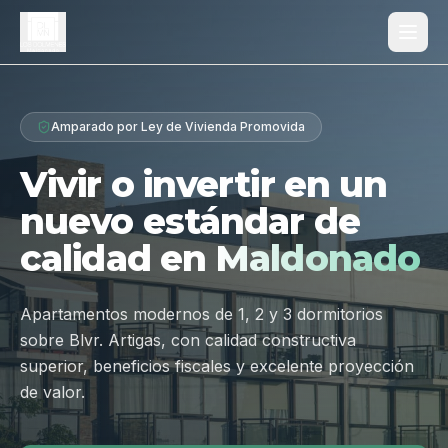
Proyecto
Amparado por Ley de Vivienda Promovida
¿Por qué Los Dólmenes?
Vivir o invertir en un
Diferenciales
nuevo estándar de
Tipologías
calidad en
Maldonado
Galería
Ubicación
Apartamentos modernos de 1, 2 y 3 dormitorios
sobre Blvr. Artigas, con calidad constructiva
Contacto
superior, beneficios fiscales y excelente proyección
de valor.
Hablar por WhatsApp