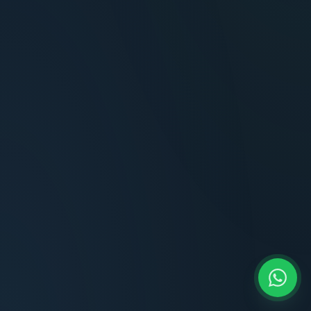
Terminaciones impecables, cocina equipada
y la tranquilidad del perímetro cerrado.
Carlos Méndez
CM
Propietario — Maldonado
“
Atención clara y profesional desde el primer
contacto. Todo transparente, sin sorpresas,
dentro de los plazos prometidos. Lo
recomiendo sin dudar.
Lucía Romero
LR
Compradora — Buenos Aires