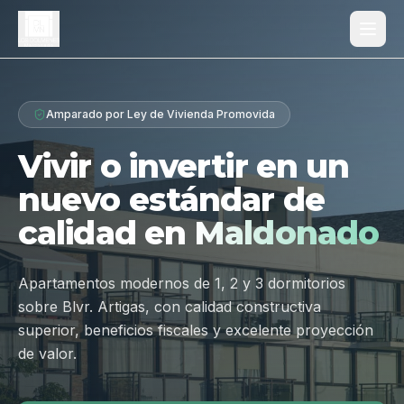
Proyecto
Amparado por Ley de Vivienda Promovida
¿Por qué Los Dólmenes?
Vivir o invertir en un
Diferenciales
nuevo estándar de
Tipologías
calidad en
Maldonado
Galería
Ubicación
Apartamentos modernos de 1, 2 y 3 dormitorios
sobre Blvr. Artigas, con calidad constructiva
Contacto
superior, beneficios fiscales y excelente proyección
de valor.
Hablar por WhatsApp