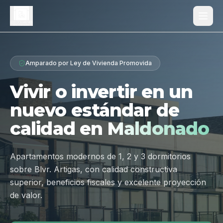
Proyecto
Amparado por Ley de Vivienda Promovida
¿Por qué Los Dólmenes?
Vivir o invertir en un
Diferenciales
nuevo estándar de
Tipologías
calidad en
Maldonado
Galería
Ubicación
Apartamentos modernos de 1, 2 y 3 dormitorios
sobre Blvr. Artigas, con calidad constructiva
Contacto
superior, beneficios fiscales y excelente proyección
de valor.
Hablar por WhatsApp