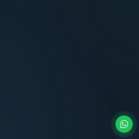
Terminaciones impecables, cocina equipada
y la tranquilidad del perímetro cerrado.
Carlos Méndez
CM
Propietario — Maldonado
“
Atención clara y profesional desde el primer
contacto. Todo transparente, sin sorpresas,
dentro de los plazos prometidos. Lo
recomiendo sin dudar.
Lucía Romero
LR
Compradora — Buenos Aires