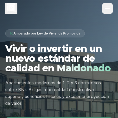
Proyecto
Amparado por Ley de Vivienda Promovida
¿Por qué Los Dólmenes?
Vivir o invertir en un
Diferenciales
nuevo estándar de
Tipologías
calidad en
Maldonado
Galería
Ubicación
Apartamentos modernos de 1, 2 y 3 dormitorios
sobre Blvr. Artigas, con calidad constructiva
Contacto
superior, beneficios fiscales y excelente proyección
de valor.
Hablar por WhatsApp