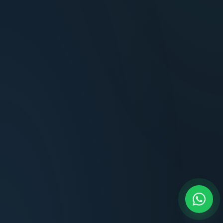
Terminaciones impecables, cocina equipada
y la tranquilidad del perímetro cerrado.
Carlos Méndez
CM
Propietario — Maldonado
“
Atención clara y profesional desde el primer
contacto. Todo transparente, sin sorpresas,
dentro de los plazos prometidos. Lo
recomiendo sin dudar.
Lucía Romero
LR
Compradora — Buenos Aires