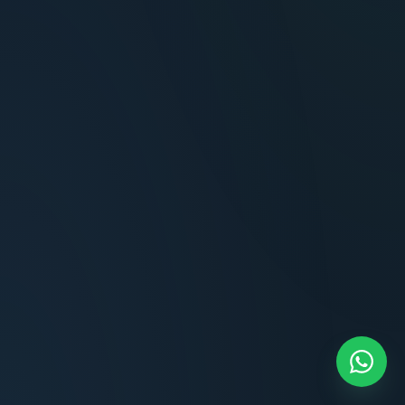
Terminaciones impecables, cocina equipada
y la tranquilidad del perímetro cerrado.
Carlos Méndez
CM
Propietario — Maldonado
“
Atención clara y profesional desde el primer
contacto. Todo transparente, sin sorpresas,
dentro de los plazos prometidos. Lo
recomiendo sin dudar.
Lucía Romero
LR
Compradora — Buenos Aires