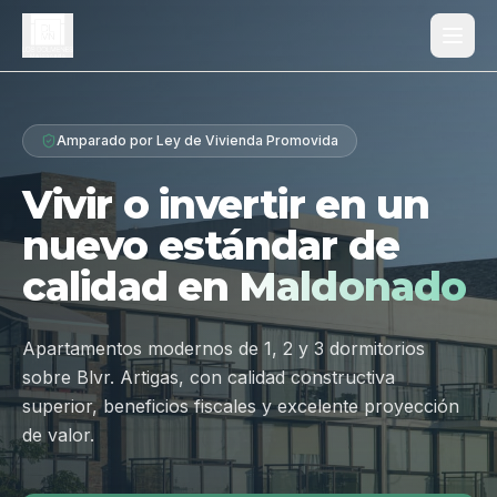
Proyecto
Amparado por Ley de Vivienda Promovida
¿Por qué Los Dólmenes?
Vivir o invertir en un
Diferenciales
nuevo estándar de
Tipologías
calidad en
Maldonado
Galería
Ubicación
Apartamentos modernos de 1, 2 y 3 dormitorios
sobre Blvr. Artigas, con calidad constructiva
Contacto
superior, beneficios fiscales y excelente proyección
de valor.
Hablar por WhatsApp