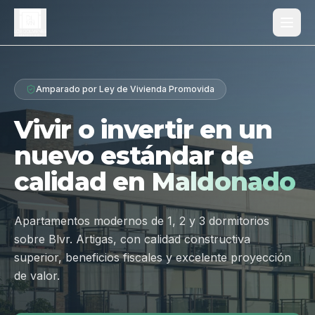
Proyecto
Amparado por Ley de Vivienda Promovida
¿Por qué Los Dólmenes?
Vivir o invertir en un
Diferenciales
nuevo estándar de
Tipologías
calidad en
Maldonado
Galería
Ubicación
Apartamentos modernos de 1, 2 y 3 dormitorios
sobre Blvr. Artigas, con calidad constructiva
Contacto
superior, beneficios fiscales y excelente proyección
de valor.
Hablar por WhatsApp