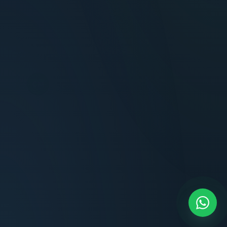
Terminaciones impecables, cocina equipada
y la tranquilidad del perímetro cerrado.
Carlos Méndez
CM
Propietario — Maldonado
“
Atención clara y profesional desde el primer
contacto. Todo transparente, sin sorpresas,
dentro de los plazos prometidos. Lo
recomiendo sin dudar.
Lucía Romero
LR
Compradora — Buenos Aires