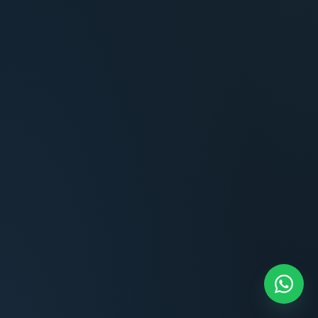
Terminaciones impecables, cocina equipada
y la tranquilidad del perímetro cerrado.
Carlos Méndez
CM
Propietario — Maldonado
“
Atención clara y profesional desde el primer
contacto. Todo transparente, sin sorpresas,
dentro de los plazos prometidos. Lo
recomiendo sin dudar.
Lucía Romero
LR
Compradora — Buenos Aires