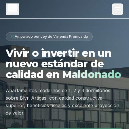
Proyecto
Amparado por Ley de Vivienda Promovida
¿Por qué Los Dólmenes?
Vivir o invertir en un
Diferenciales
nuevo estándar de
Tipologías
calidad en
Maldonado
Galería
Ubicación
Apartamentos modernos de 1, 2 y 3 dormitorios
sobre Blvr. Artigas, con calidad constructiva
Contacto
superior, beneficios fiscales y excelente proyección
de valor.
Hablar por WhatsApp