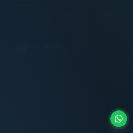
Terminaciones impecables, cocina equipada
y la tranquilidad del perímetro cerrado.
Carlos Méndez
CM
Propietario — Maldonado
“
Atención clara y profesional desde el primer
contacto. Todo transparente, sin sorpresas,
dentro de los plazos prometidos. Lo
recomiendo sin dudar.
Lucía Romero
LR
Compradora — Buenos Aires