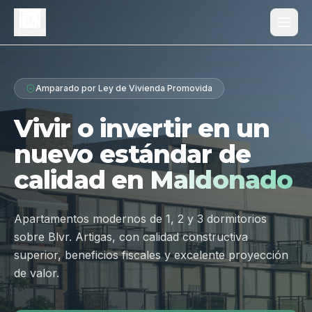
Proyecto
Amparado por Ley de Vivienda Promovida
¿Por qué Los Dólmenes?
Vivir o invertir en un
Diferenciales
nuevo estándar de
Tipologías
calidad en
Maldonado
Galería
Ubicación
Apartamentos modernos de 1, 2 y 3 dormitorios
sobre Blvr. Artigas, con calidad constructiva
Contacto
superior, beneficios fiscales y excelente proyección
de valor.
Hablar por WhatsApp