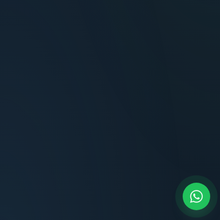
Terminaciones impecables, cocina equipada
y la tranquilidad del perímetro cerrado.
Carlos Méndez
CM
Propietario — Maldonado
“
Atención clara y profesional desde el primer
contacto. Todo transparente, sin sorpresas,
dentro de los plazos prometidos. Lo
recomiendo sin dudar.
Lucía Romero
LR
Compradora — Buenos Aires