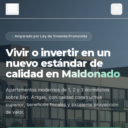
Proyecto
Amparado por Ley de Vivienda Promovida
¿Por qué Los Dólmenes?
Vivir o invertir en un
Diferenciales
nuevo estándar de
Tipologías
calidad en
Maldonado
Galería
Ubicación
Apartamentos modernos de 1, 2 y 3 dormitorios
sobre Blvr. Artigas, con calidad constructiva
Contacto
superior, beneficios fiscales y excelente proyección
de valor.
Hablar por WhatsApp