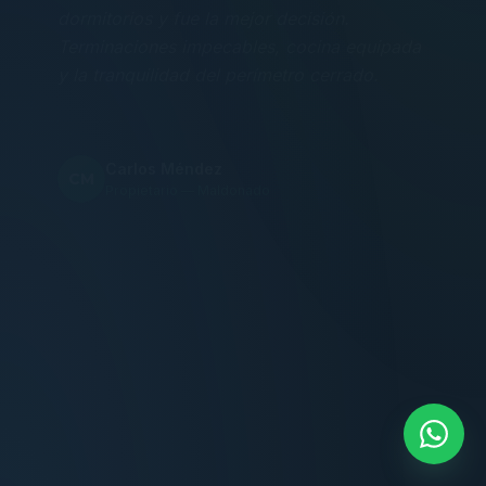
Terminaciones impecables, cocina equipada
y la tranquilidad del perímetro cerrado.
Carlos Méndez
CM
Propietario — Maldonado
“
Atención clara y profesional desde el primer
contacto. Todo transparente, sin sorpresas,
dentro de los plazos prometidos. Lo
recomiendo sin dudar.
Lucía Romero
LR
Compradora — Buenos Aires