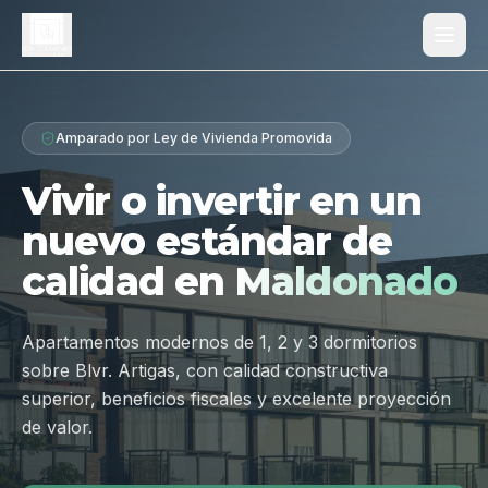
Proyecto
Amparado por Ley de Vivienda Promovida
¿Por qué Los Dólmenes?
Vivir o invertir en un
Diferenciales
nuevo estándar de
Tipologías
calidad en
Maldonado
Galería
Ubicación
Apartamentos modernos de 1, 2 y 3 dormitorios
sobre Blvr. Artigas, con calidad constructiva
Contacto
superior, beneficios fiscales y excelente proyección
de valor.
Hablar por WhatsApp