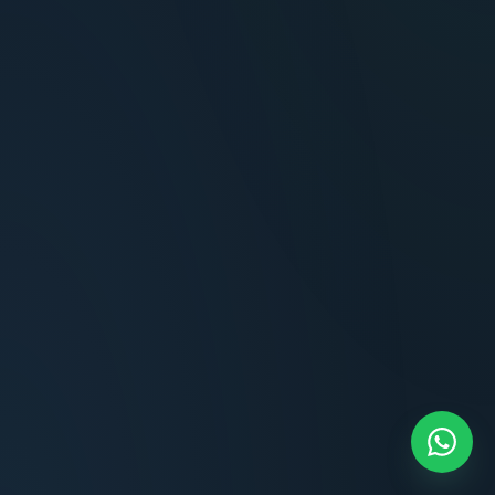
Terminaciones impecables, cocina equipada
y la tranquilidad del perímetro cerrado.
Carlos Méndez
CM
Propietario — Maldonado
“
Atención clara y profesional desde el primer
contacto. Todo transparente, sin sorpresas,
dentro de los plazos prometidos. Lo
recomiendo sin dudar.
Lucía Romero
LR
Compradora — Buenos Aires