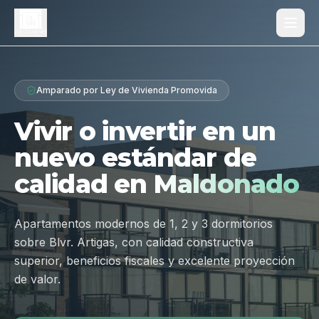
Proyecto
Amparado por Ley de Vivienda Promovida
¿Por qué Los Dólmenes?
Vivir o invertir en un
Diferenciales
nuevo estándar de
Tipologías
calidad en
Maldonado
Galería
Ubicación
Apartamentos modernos de 1, 2 y 3 dormitorios
sobre Blvr. Artigas, con calidad constructiva
Contacto
superior, beneficios fiscales y excelente proyección
de valor.
Hablar por WhatsApp