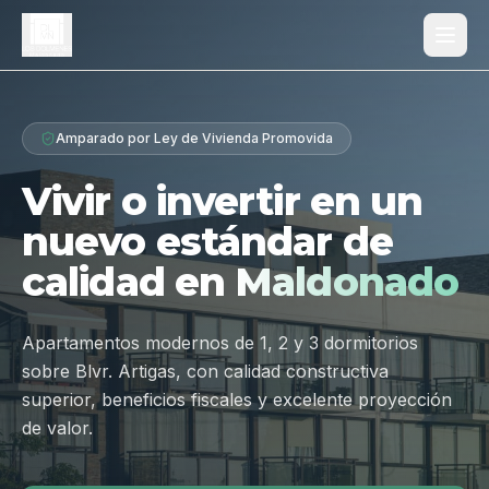
Proyecto
Amparado por Ley de Vivienda Promovida
¿Por qué Los Dólmenes?
Vivir o invertir en un
Diferenciales
nuevo estándar de
Tipologías
calidad en
Maldonado
Galería
Ubicación
Apartamentos modernos de 1, 2 y 3 dormitorios
sobre Blvr. Artigas, con calidad constructiva
Contacto
superior, beneficios fiscales y excelente proyección
de valor.
Hablar por WhatsApp