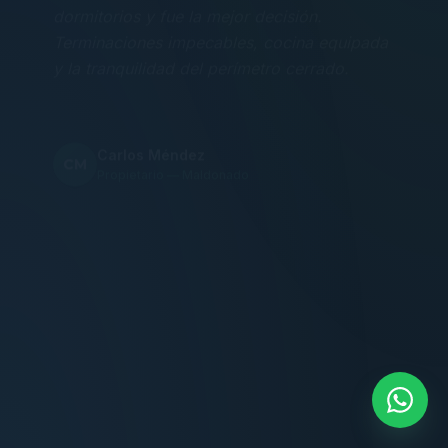
Terminaciones impecables, cocina equipada
y la tranquilidad del perímetro cerrado.
Carlos Méndez
CM
Propietario — Maldonado
“
Atención clara y profesional desde el primer
contacto. Todo transparente, sin sorpresas,
dentro de los plazos prometidos. Lo
recomiendo sin dudar.
Lucía Romero
LR
Compradora — Buenos Aires