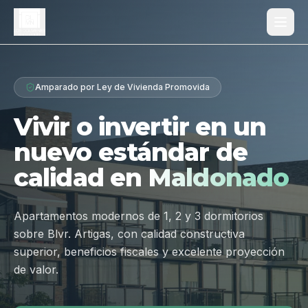
Proyecto
Amparado por Ley de Vivienda Promovida
¿Por qué Los Dólmenes?
Vivir o invertir en un
Diferenciales
nuevo estándar de
Tipologías
calidad en
Maldonado
Galería
Ubicación
Apartamentos modernos de 1, 2 y 3 dormitorios
sobre Blvr. Artigas, con calidad constructiva
Contacto
superior, beneficios fiscales y excelente proyección
de valor.
Hablar por WhatsApp