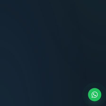
Terminaciones impecables, cocina equipada
y la tranquilidad del perímetro cerrado.
Carlos Méndez
CM
Propietario — Maldonado
“
Atención clara y profesional desde el primer
contacto. Todo transparente, sin sorpresas,
dentro de los plazos prometidos. Lo
recomiendo sin dudar.
Lucía Romero
LR
Compradora — Buenos Aires