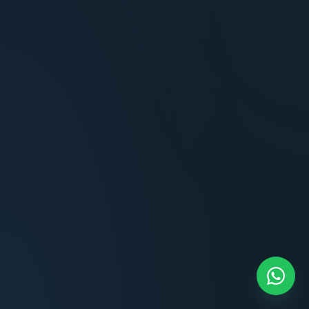
Terminaciones impecables, cocina equipada
y la tranquilidad del perímetro cerrado.
Carlos Méndez
CM
Propietario — Maldonado
“
Atención clara y profesional desde el primer
contacto. Todo transparente, sin sorpresas,
dentro de los plazos prometidos. Lo
recomiendo sin dudar.
Lucía Romero
LR
Compradora — Buenos Aires