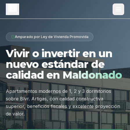
Proyecto
Amparado por Ley de Vivienda Promovida
¿Por qué Los Dólmenes?
Vivir o invertir en un
Diferenciales
nuevo estándar de
Tipologías
calidad en
Maldonado
Galería
Ubicación
Apartamentos modernos de 1, 2 y 3 dormitorios
sobre Blvr. Artigas, con calidad constructiva
Contacto
superior, beneficios fiscales y excelente proyección
de valor.
Hablar por WhatsApp