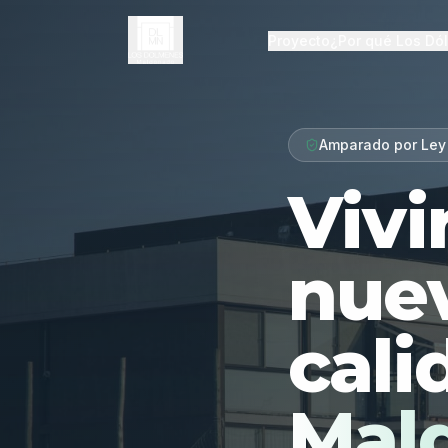
Proyecto
¿Por qué Los Dó
Amparado por Ley
Vivi
nue
cali
Mal