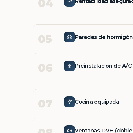
04
Rentabilidad asegura
05
Paredes de hormigó
06
Preinstalación de A/C
07
Cocina equipada
08
Ventanas DVH (doble v