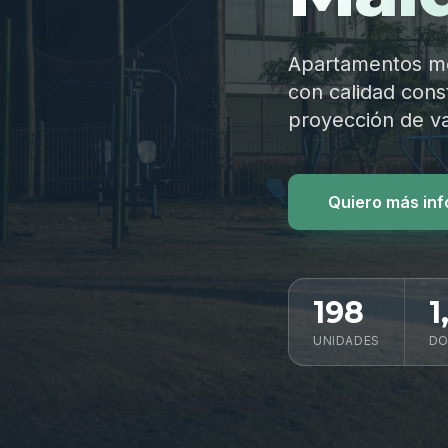
Apartamentos mod
con calidad const
proyección de va
Quiero más in
198
1
UNIDADES
DO