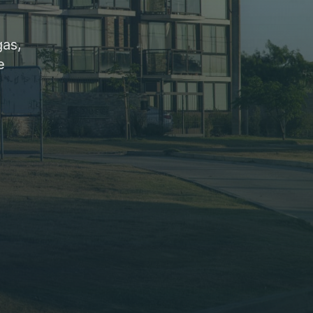
gas,
e