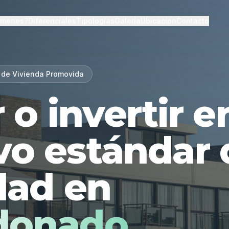
lmenes?
Diferenciales
Tipologías
Galería
Ubicación
Contacto
 de Vivienda Promovida
r o invertir 
vo estándar 
dad en
donado