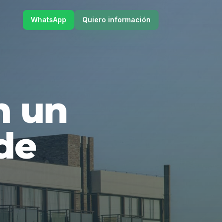
WhatsApp
Quiero información
en un
de