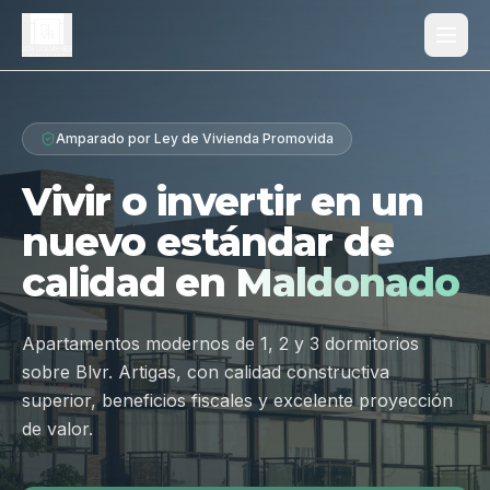
Proyecto
Amparado por Ley de Vivienda Promovida
¿Por qué Los Dólmenes?
Vivir o invertir en un
Diferenciales
nuevo estándar de
Tipologías
calidad en
Maldonado
Galería
Ubicación
Apartamentos modernos de 1, 2 y 3 dormitorios
sobre Blvr. Artigas, con calidad constructiva
Contacto
superior, beneficios fiscales y excelente proyección
de valor.
Hablar por WhatsApp