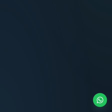
Terminaciones impecables, cocina equipada
y la tranquilidad del perímetro cerrado.
Carlos Méndez
CM
Propietario — Maldonado
Lucía Romero
Compradora — Buenos Aires