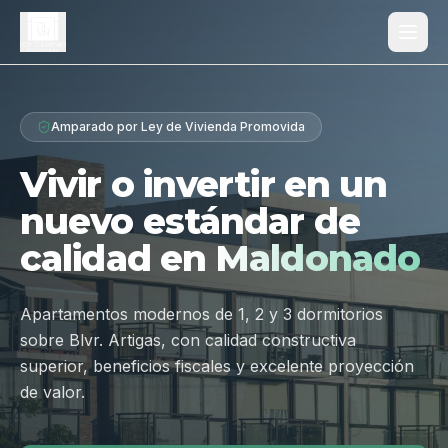
Proyecto
Amparado por Ley de Vivienda Promovida
¿Por qué Los Dólmenes?
Vivir o invertir en un
Diferenciales
nuevo estándar de
Tipologías
calidad en
Maldonado
Galería
Ubicación
Apartamentos modernos de 1, 2 y 3 dormitorios
sobre Blvr. Artigas, con calidad constructiva
Contacto
superior, beneficios fiscales y excelente proyección
de valor.
Hablar por WhatsApp