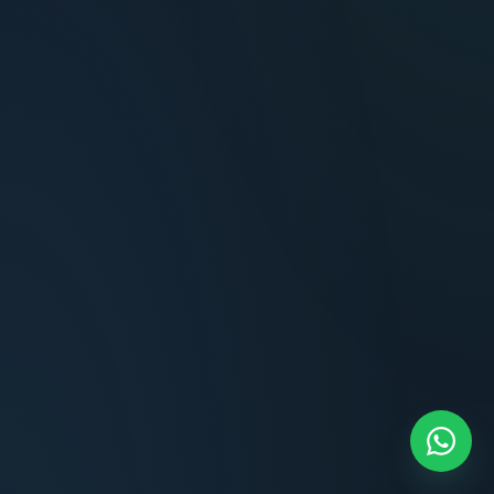
Terminaciones impecables, cocina equipada
y la tranquilidad del perímetro cerrado.
Carlos Méndez
CM
Propietario — Maldonado
“
Atención clara y profesional desde el primer
contacto. Todo transparente, sin sorpresas,
dentro de los plazos prometidos. Lo
recomiendo sin dudar.
Lucía Romero
LR
Compradora — Buenos Aires