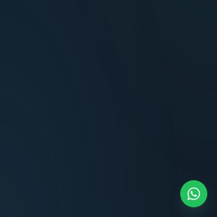
Terminaciones impecables, cocina equipada
y la tranquilidad del perímetro cerrado.
Carlos Méndez
CM
Propietario — Maldonado
“
Atención clara y profesional desde el primer
contacto. Todo transparente, sin sorpresas,
dentro de los plazos prometidos. Lo
recomiendo sin dudar.
Lucía Romero
LR
Compradora — Buenos Aires