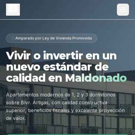
Proyecto
Amparado por Ley de Vivienda Promovida
¿Por qué Los Dólmenes?
Vivir o invertir en un
Diferenciales
nuevo estándar de
Tipologías
calidad en
Maldonado
Galería
Ubicación
Apartamentos modernos de 1, 2 y 3 dormitorios
sobre Blvr. Artigas, con calidad constructiva
Contacto
superior, beneficios fiscales y excelente proyección
de valor.
Hablar por WhatsApp