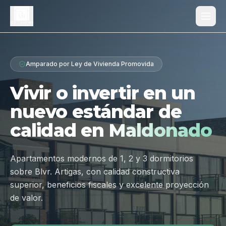
Proyecto
Amparado por Ley de Vivienda Promovida
¿Por qué Los Dólmenes?
Vivir o invertir en un
Diferenciales
nuevo estándar de
Tipologías
calidad en
Maldonado
Galería
Ubicación
Apartamentos modernos de 1, 2 y 3 dormitorios
sobre Blvr. Artigas, con calidad constructiva
Contacto
superior, beneficios fiscales y excelente proyección
de valor.
Hablar por WhatsApp