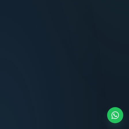
Terminaciones impecables, cocina equipada
y la tranquilidad del perímetro cerrado.
Carlos Méndez
CM
Propietario — Maldonado
“
Atención clara y profesional desde el primer
contacto. Todo transparente, sin sorpresas,
dentro de los plazos prometidos. Lo
recomiendo sin dudar.
Lucía Romero
LR
Compradora — Buenos Aires