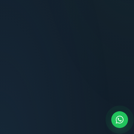
Carlos Méndez
Propietario — Maldonado
Lucía Romero
Compradora — Buenos Aires