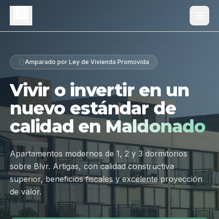
Proyecto
Amparado por Ley de Vivienda Promovida
¿Por qué Los Dólmenes?
Vivir o invertir en un
Diferenciales
nuevo estándar de
Tipologías
calidad en
Maldonado
Galería
Ubicación
Apartamentos modernos de 1, 2 y 3 dormitorios
sobre Blvr. Artigas, con calidad constructiva
Contacto
superior, beneficios fiscales y excelente proyección
de valor.
Hablar por WhatsApp