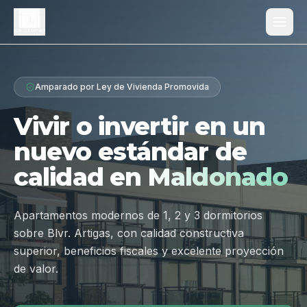
Proyecto
Amparado por Ley de Vivienda Promovida
¿Por qué Los Dólmenes?
Vivir o invertir en un
Diferenciales
nuevo estándar de
Tipologías
calidad en
Maldonado
Galería
Ubicación
Apartamentos modernos de 1, 2 y 3 dormitorios
sobre Blvr. Artigas, con calidad constructiva
Contacto
superior, beneficios fiscales y excelente proyección
de valor.
Hablar por WhatsApp