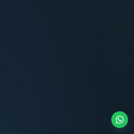
Terminaciones impecables, cocina equipada
y la tranquilidad del perímetro cerrado.
Carlos Méndez
CM
Propietario — Maldonado
“
Atención clara y profesional desde el primer
contacto. Todo transparente, sin sorpresas,
dentro de los plazos prometidos. Lo
recomiendo sin dudar.
Lucía Romero
LR
Compradora — Buenos Aires