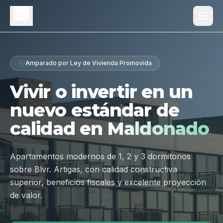
Proyecto
Amparado por Ley de Vivienda Promovida
¿Por qué Los Dólmenes?
Vivir o invertir en un
Diferenciales
nuevo estándar de
Tipologías
calidad en
Maldonado
Galería
Ubicación
Apartamentos modernos de 1, 2 y 3 dormitorios
sobre Blvr. Artigas, con calidad constructiva
Contacto
superior, beneficios fiscales y excelente proyección
de valor.
Hablar por WhatsApp