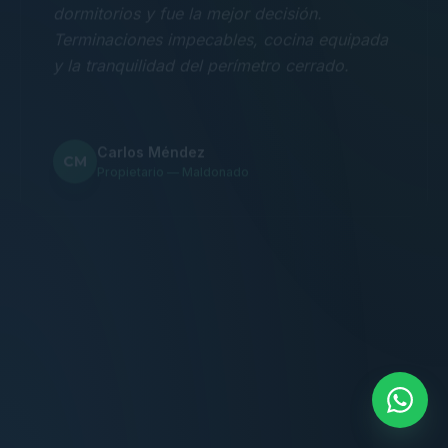
Terminaciones impecables, cocina equipada
y la tranquilidad del perímetro cerrado.
Carlos Méndez
CM
Propietario — Maldonado
“
Atención clara y profesional desde el primer
contacto. Todo transparente, sin sorpresas,
dentro de los plazos prometidos. Lo
recomiendo sin dudar.
Lucía Romero
LR
Compradora — Buenos Aires