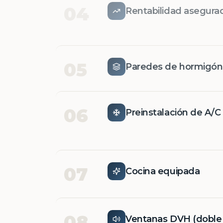
04
Rentabilidad asegura
05
Paredes de hormigó
06
Preinstalación de A/C
07
Cocina equipada
08
Ventanas DVH (doble v