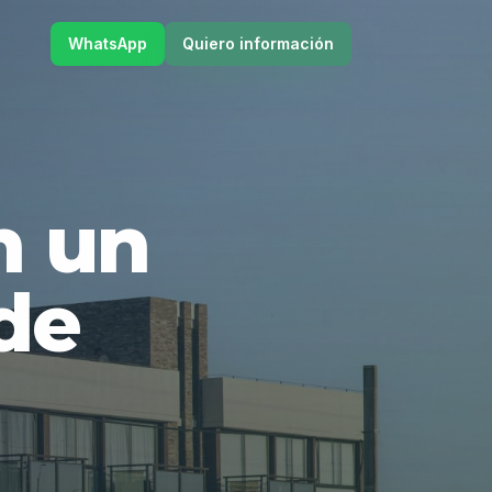
WhatsApp
Quiero información
en un
de