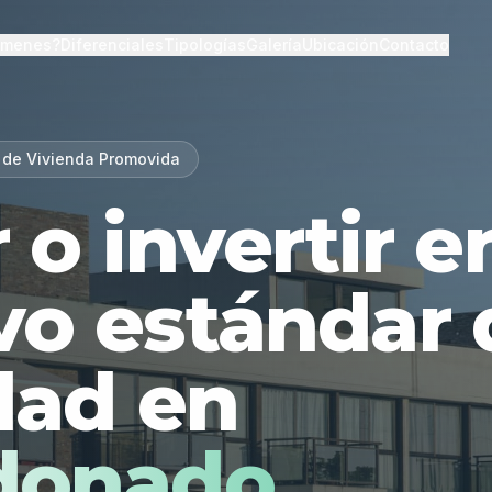
lmenes?
Diferenciales
Tipologías
Galería
Ubicación
Contacto
 de Vivienda Promovida
r o invertir 
vo estándar 
dad en
donado