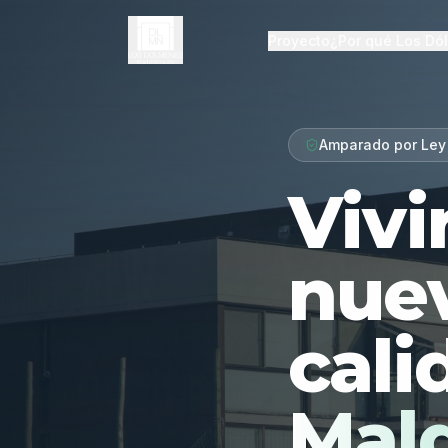
Proyecto
¿Por qué Los Dó
Amparado por Ley
Vivi
nue
cali
Mal