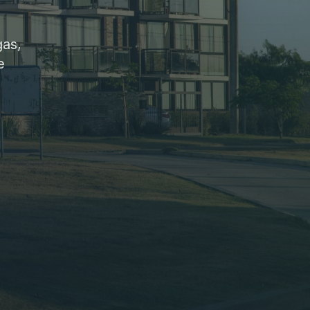
gas,
e