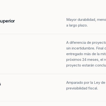
Mayor durabilidad, meno
superior
a largo plazo.
A diferencia de proyect
sin incertidumbre. Final
entregado más de la mit
próximos 24 meses, el r
proyecto estarán conclu
Amparado por la Ley de 
s
previsibilidad fiscal.
Más de la mitad de los