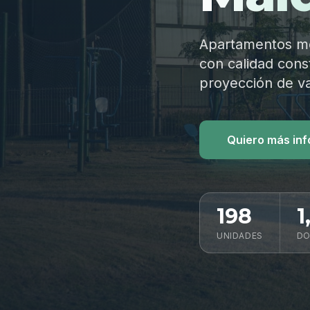
Apartamentos mod
con calidad const
proyección de va
Quiero más in
198
1
UNIDADES
DO