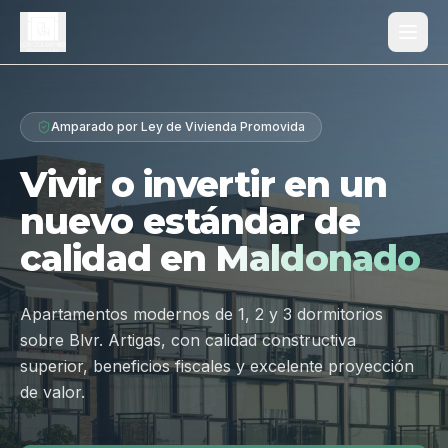
Proyecto
Amparado por Ley de Vivienda Promovida
¿Por qué Los Dólmenes?
Vivir o invertir en un
Diferenciales
nuevo estándar de
Tipologías
calidad en
Maldonado
Galería
Ubicación
Apartamentos modernos de 1, 2 y 3 dormitorios
sobre Blvr. Artigas, con calidad constructiva
Contacto
superior, beneficios fiscales y excelente proyección
de valor.
Hablar por WhatsApp