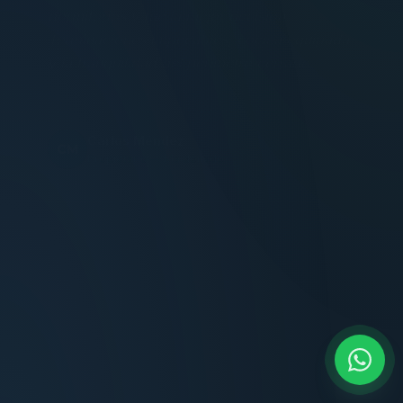
Terminaciones impecables, cocina equipada
y la tranquilidad del perímetro cerrado.
Carlos Méndez
CM
Propietario — Maldonado
“
Atención clara y profesional desde el primer
contacto. Todo transparente, sin sorpresas,
dentro de los plazos prometidos. Lo
recomiendo sin dudar.
Lucía Romero
LR
Compradora — Buenos Aires