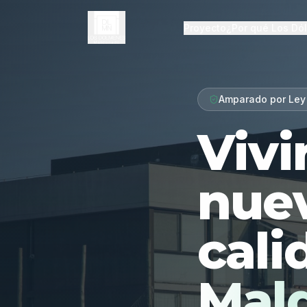
Proyecto
¿Por qué Los Dó
Amparado por Ley
Vivi
nue
cali
Mal