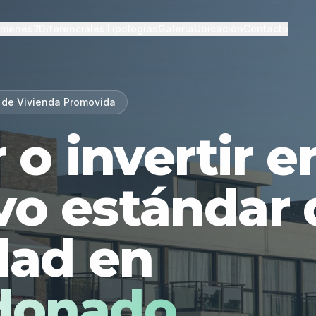
lmenes?
Diferenciales
Tipologías
Galería
Ubicación
Contacto
 de Vivienda Promovida
r o invertir 
vo estándar 
dad en
donado