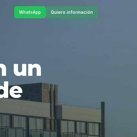
WhatsApp
Quiero información
en un
de