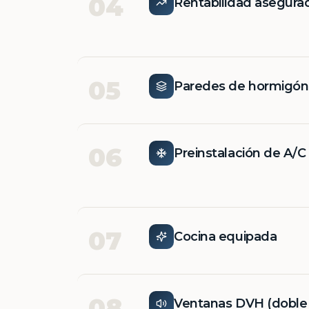
04
Rentabilidad asegura
05
Paredes de hormigó
06
Preinstalación de A/C
07
Cocina equipada
08
Ventanas DVH (doble v