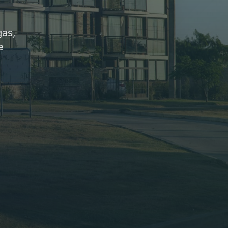
gas,
e