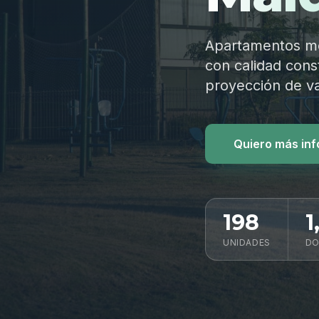
Apartamentos mod
con calidad const
proyección de va
Quiero más in
198
1
UNIDADES
DO