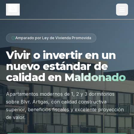
Proyecto
Amparado por Ley de Vivienda Promovida
¿Por qué Los Dólmenes?
Vivir o invertir en un
Diferenciales
nuevo estándar de
Tipologías
calidad en
Maldonado
Galería
Ubicación
Apartamentos modernos de 1, 2 y 3 dormitorios
sobre Blvr. Artigas, con calidad constructiva
Contacto
superior, beneficios fiscales y excelente proyección
de valor.
Hablar por WhatsApp