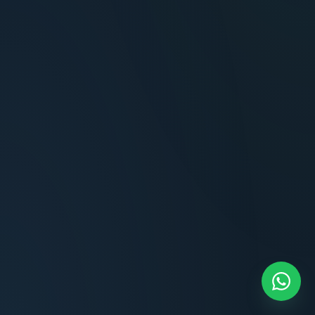
Terminaciones impecables, cocina equipada
y la tranquilidad del perímetro cerrado.
Carlos Méndez
CM
Propietario — Maldonado
“
Atención clara y profesional desde el primer
contacto. Todo transparente, sin sorpresas,
dentro de los plazos prometidos. Lo
recomiendo sin dudar.
Lucía Romero
LR
Compradora — Buenos Aires