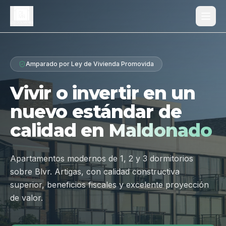
Proyecto
Amparado por Ley de Vivienda Promovida
¿Por qué Los Dólmenes?
Vivir o invertir en un
Diferenciales
nuevo estándar de
Tipologías
calidad en
Maldonado
Galería
Ubicación
Apartamentos modernos de 1, 2 y 3 dormitorios
sobre Blvr. Artigas, con calidad constructiva
Contacto
superior, beneficios fiscales y excelente proyección
de valor.
Hablar por WhatsApp