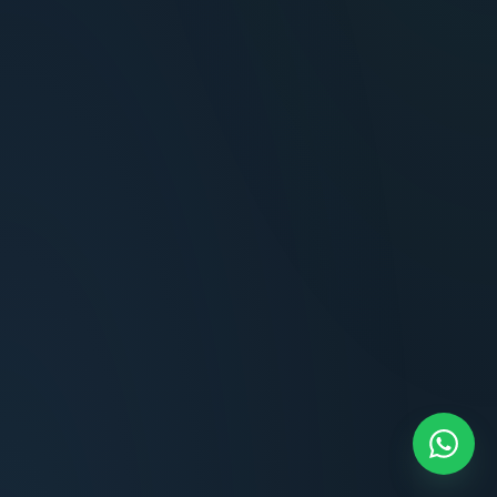
Terminaciones impecables, cocina equipada
y la tranquilidad del perímetro cerrado.
Carlos Méndez
CM
Propietario — Maldonado
“
Atención clara y profesional desde el primer
contacto. Todo transparente, sin sorpresas,
dentro de los plazos prometidos. Lo
recomiendo sin dudar.
Lucía Romero
LR
Compradora — Buenos Aires