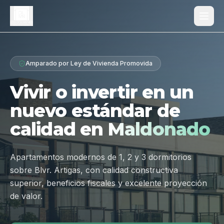
Proyecto
Amparado por Ley de Vivienda Promovida
¿Por qué Los Dólmenes?
Vivir o invertir en un
Diferenciales
nuevo estándar de
Tipologías
calidad en
Maldonado
Galería
Ubicación
Apartamentos modernos de 1, 2 y 3 dormitorios
sobre Blvr. Artigas, con calidad constructiva
Contacto
superior, beneficios fiscales y excelente proyección
de valor.
Hablar por WhatsApp