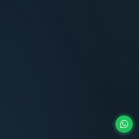
Terminaciones impecables, cocina equipada
y la tranquilidad del perímetro cerrado.
Carlos Méndez
CM
Propietario — Maldonado
“
Atención clara y profesional desde el primer
contacto. Todo transparente, sin sorpresas,
dentro de los plazos prometidos. Lo
recomiendo sin dudar.
Lucía Romero
LR
Compradora — Buenos Aires