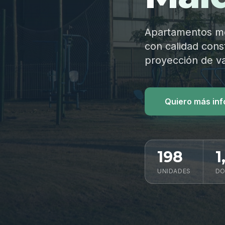
Apartamentos mod
con calidad const
proyección de va
Quiero más in
198
1
UNIDADES
DO