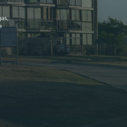
gas,
e