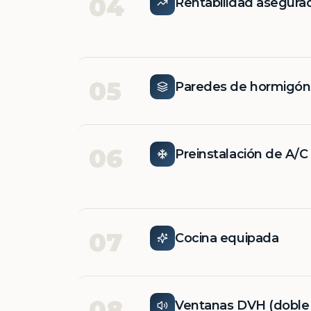
04
Rentabilidad asegura
05
Paredes de hormigó
06
Preinstalación de A/C
07
Cocina equipada
08
Ventanas DVH (doble v