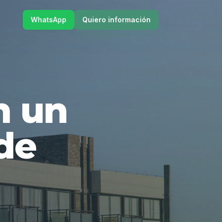
WhatsApp
Quiero información
en un
de