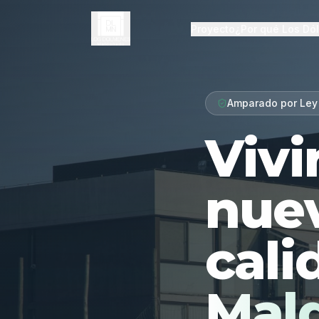
Proyecto
¿Por qué Los Dó
Amparado por Ley
Vivi
nue
cali
Mal