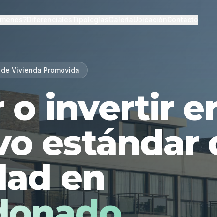
lmenes?
Diferenciales
Tipologías
Galería
Ubicación
Contacto
 de Vivienda Promovida
r o invertir 
vo estándar 
dad en
donado