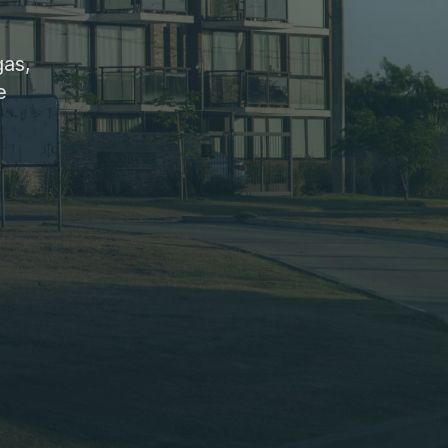
gas,
e