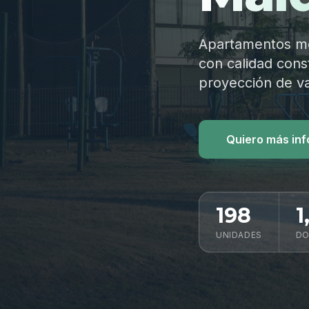
Apartamentos mod
con calidad const
proyección de va
Quiero más in
198
1
UNIDADES
DO