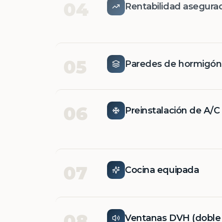
04
Rentabilidad asegura
05
Paredes de hormigó
06
Preinstalación de A/C
07
Cocina equipada
08
Ventanas DVH (doble v