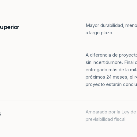
Mayor durabilidad, meno
superior
a largo plazo.
A diferencia de proyect
sin incertidumbre. Final
entregado más de la mit
próximos 24 meses, el r
proyecto estarán conclu
Amparado por la Ley de 
s
previsibilidad fiscal.
Más de la mitad de los