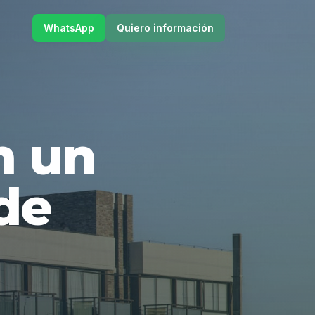
WhatsApp
Quiero información
en un
de