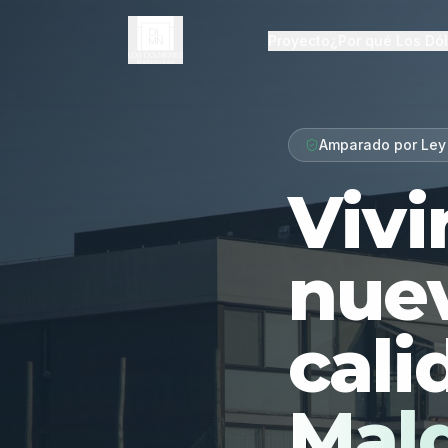
Proyecto
¿Por qué Los Dó
Amparado por Ley
Vivi
nue
cali
Mal