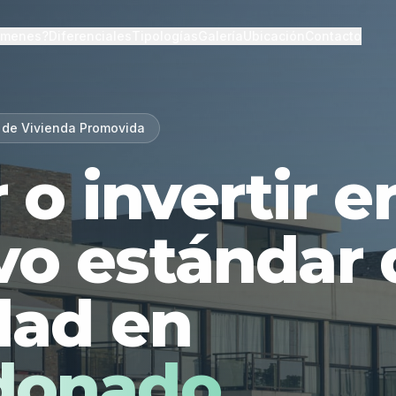
lmenes?
Diferenciales
Tipologías
Galería
Ubicación
Contacto
 de Vivienda Promovida
r o invertir 
vo estándar 
dad en
donado