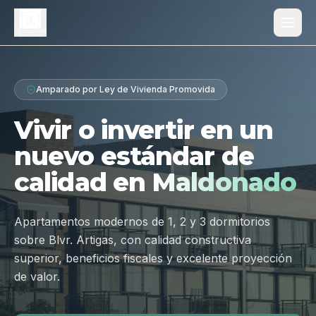
Proyecto
Amparado por Ley de Vivienda Promovida
¿Por qué Los Dólmenes?
Vivir o invertir en un
Diferenciales
nuevo estándar de
Tipologías
calidad en
Maldonado
Galería
Ubicación
Apartamentos modernos de 1, 2 y 3 dormitorios
sobre Blvr. Artigas, con calidad constructiva
Contacto
superior, beneficios fiscales y excelente proyección
de valor.
Hablar por WhatsApp