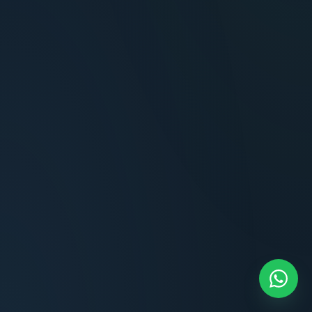
Terminaciones impecables, cocina equipada
y la tranquilidad del perímetro cerrado.
Carlos Méndez
CM
Propietario — Maldonado
“
Atención clara y profesional desde el primer
contacto. Todo transparente, sin sorpresas,
dentro de los plazos prometidos. Lo
recomiendo sin dudar.
Lucía Romero
LR
Compradora — Buenos Aires