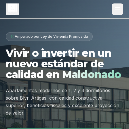
Proyecto
Amparado por Ley de Vivienda Promovida
¿Por qué Los Dólmenes?
Vivir o invertir en un
Diferenciales
nuevo estándar de
Tipologías
calidad en
Maldonado
Galería
Ubicación
Apartamentos modernos de 1, 2 y 3 dormitorios
sobre Blvr. Artigas, con calidad constructiva
Contacto
superior, beneficios fiscales y excelente proyección
de valor.
Hablar por WhatsApp