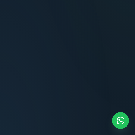
Terminaciones impecables, cocina equipada
y la tranquilidad del perímetro cerrado.
Carlos Méndez
CM
Propietario — Maldonado
“
Atención clara y profesional desde el primer
contacto. Todo transparente, sin sorpresas,
dentro de los plazos prometidos. Lo
recomiendo sin dudar.
Lucía Romero
LR
Compradora — Buenos Aires