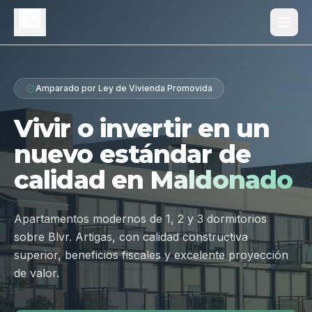
Proyecto
Amparado por Ley de Vivienda Promovida
¿Por qué Los Dólmenes?
Vivir o invertir en un
Diferenciales
nuevo estándar de
Tipologías
calidad en
Maldonado
Galería
Ubicación
Apartamentos modernos de 1, 2 y 3 dormitorios
sobre Blvr. Artigas, con calidad constructiva
Contacto
superior, beneficios fiscales y excelente proyección
de valor.
Hablar por WhatsApp