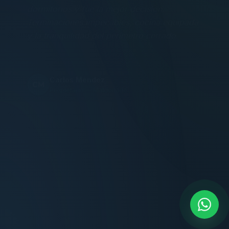
Terminaciones impecables, cocina equipada
y la tranquilidad del perímetro cerrado.
Carlos Méndez
CM
Propietario — Maldonado
“
Atención clara y profesional desde el primer
contacto. Todo transparente, sin sorpresas,
dentro de los plazos prometidos. Lo
recomiendo sin dudar.
Lucía Romero
LR
Compradora — Buenos Aires