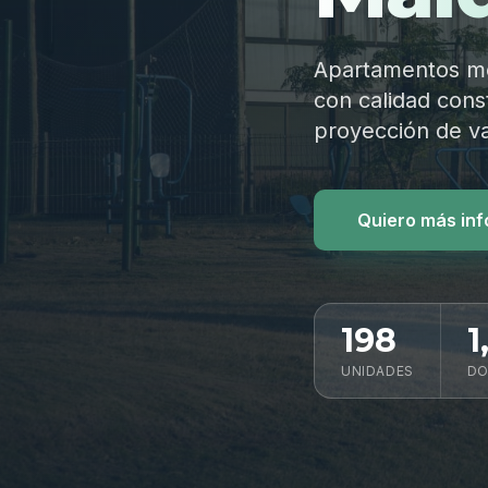
Apartamentos mod
con calidad const
proyección de va
Quiero más in
198
1
UNIDADES
DO