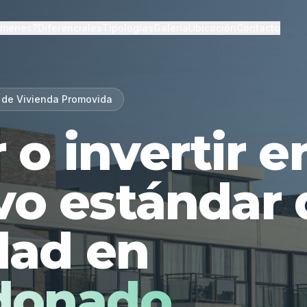
lmenes?
Diferenciales
Tipologías
Galería
Ubicación
Contacto
 de Vivienda Promovida
r o invertir 
vo estándar 
dad en
donado