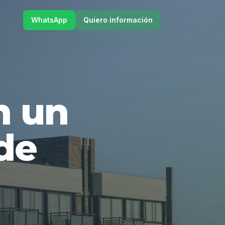
WhatsApp
Quiero información
en un
de