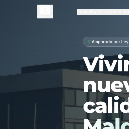
Proyecto
¿Por qué Los Dó
Amparado por Ley
Vivi
nue
cali
Mal