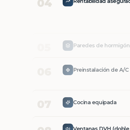
04
Rentabilidad asegura
05
Paredes de hormigó
06
Preinstalación de A/C
07
Cocina equipada
08
Ventanas DVH (doble v