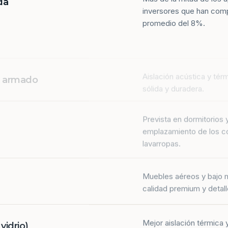
da
inversores que han com
promedio del 8%.
Aislación acústica y tér
n armado
sólida y duradera.
Prevista en dormitorios 
emplazamiento de los co
lavarropas.
Muebles aéreos y bajo 
calidad premium y detall
Mejor aislación térmica y
idrio)