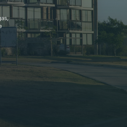
gas,
e