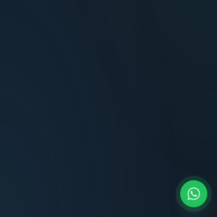
Terminaciones impecables, cocina equipada
y la tranquilidad del perímetro cerrado.
Carlos Méndez
CM
Propietario — Maldonado
“
Atención clara y profesional desde el primer
contacto. Todo transparente, sin sorpresas,
dentro de los plazos prometidos. Lo
recomiendo sin dudar.
Lucía Romero
LR
Compradora — Buenos Aires