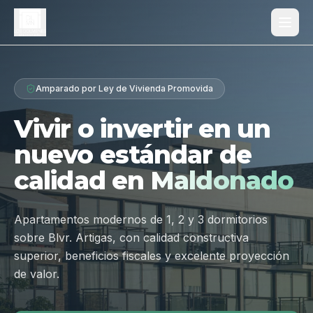
Proyecto
Amparado por Ley de Vivienda Promovida
¿Por qué Los Dólmenes?
Vivir o invertir en un
Diferenciales
nuevo estándar de
Tipologías
calidad en
Maldonado
Galería
Ubicación
Apartamentos modernos de 1, 2 y 3 dormitorios
sobre Blvr. Artigas, con calidad constructiva
Contacto
superior, beneficios fiscales y excelente proyección
de valor.
Hablar por WhatsApp