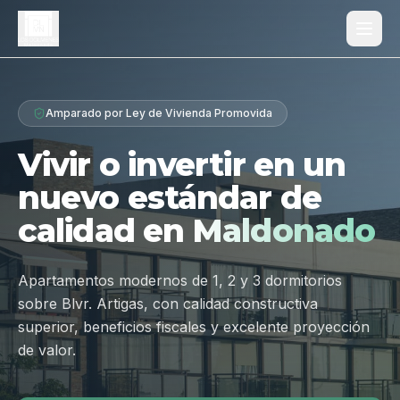
Proyecto
Amparado por Ley de Vivienda Promovida
¿Por qué Los Dólmenes?
Vivir o invertir en un
Diferenciales
nuevo estándar de
Tipologías
calidad en
Maldonado
Galería
Ubicación
Apartamentos modernos de 1, 2 y 3 dormitorios
sobre Blvr. Artigas, con calidad constructiva
Contacto
superior, beneficios fiscales y excelente proyección
de valor.
Hablar por WhatsApp