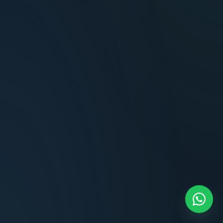
Terminaciones impecables, cocina equipada
y la tranquilidad del perímetro cerrado.
Carlos Méndez
CM
Propietario — Maldonado
“
Atención clara y profesional desde el primer
contacto. Todo transparente, sin sorpresas,
dentro de los plazos prometidos. Lo
recomiendo sin dudar.
Lucía Romero
LR
Compradora — Buenos Aires