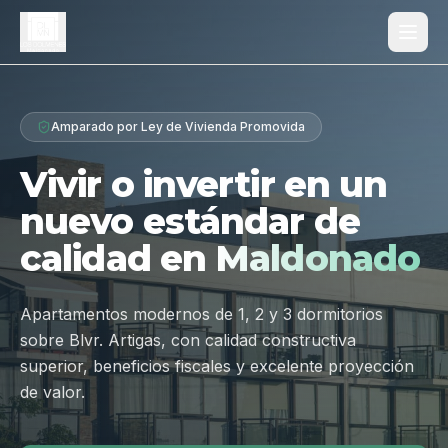
Proyecto
Amparado por Ley de Vivienda Promovida
¿Por qué Los Dólmenes?
Vivir o invertir en un
Diferenciales
nuevo estándar de
Tipologías
calidad en
Maldonado
Galería
Ubicación
Apartamentos modernos de 1, 2 y 3 dormitorios
sobre Blvr. Artigas, con calidad constructiva
Contacto
superior, beneficios fiscales y excelente proyección
de valor.
Hablar por WhatsApp