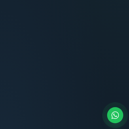
Terminaciones impecables, cocina equipada
y la tranquilidad del perímetro cerrado.
Carlos Méndez
CM
Propietario — Maldonado
“
Atención clara y profesional desde el primer
contacto. Todo transparente, sin sorpresas,
dentro de los plazos prometidos. Lo
recomiendo sin dudar.
Lucía Romero
LR
Compradora — Buenos Aires