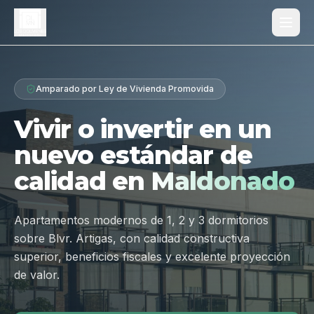
Proyecto
Amparado por Ley de Vivienda Promovida
¿Por qué Los Dólmenes?
Vivir o invertir en un
Diferenciales
nuevo estándar de
Tipologías
calidad en
Maldonado
Galería
Ubicación
Apartamentos modernos de 1, 2 y 3 dormitorios
sobre Blvr. Artigas, con calidad constructiva
Contacto
superior, beneficios fiscales y excelente proyección
de valor.
Hablar por WhatsApp