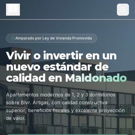
Proyecto
Amparado por Ley de Vivienda Promovida
¿Por qué Los Dólmenes?
Vivir o invertir en un
Diferenciales
nuevo estándar de
Tipologías
calidad en
Maldonado
Galería
Ubicación
Apartamentos modernos de 1, 2 y 3 dormitorios
sobre Blvr. Artigas, con calidad constructiva
Contacto
superior, beneficios fiscales y excelente proyección
de valor.
Hablar por WhatsApp