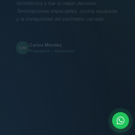
Terminaciones impecables, cocina equipada
y la tranquilidad del perímetro cerrado.
Carlos Méndez
CM
Propietario — Maldonado
“
Atención clara y profesional desde el primer
contacto. Todo transparente, sin sorpresas,
dentro de los plazos prometidos. Lo
recomiendo sin dudar.
Lucía Romero
LR
Compradora — Buenos Aires